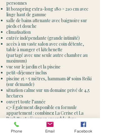
personnes
lit boxspring extra-long 180 × 210 cm avec
linge haut de gamme
salle de bains attenante avec baignoire sur
pieds et douche
climatisation
entrée indépendante (grande intimité)
accès à un vaste salon avec coin détente,
table à manger et kitchenette
(partagé avec une seule autre chambre au
maximum)
vue sur le jardin et la piscine
petit-déjeuner inclus
piscine 15 × 5 mètres, hammam & soins Reiki
(sur demande)
situation calme sur un domaine privé de 4,5
hectares
ouvert toute l’année
👉 Également disponible en formule
appartement : combinez La Cerise et La
Perlette et séjournez ensemble dans
L’Appartement du Verger (salon et cuisine
privatifs, tarifs sur demande).
Phone
Email
Facebook
Réservez La Cerise et découvrez le confort