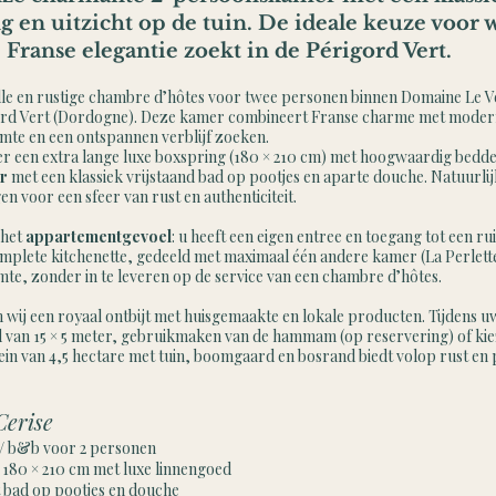
g en uitzicht op de tuin. De ideale keuze voor 
 Franse elegantie zoekt in de Périgord Vert.
volle en rustige chambre d’hôtes voor twee personen binnen Domaine Le V
gord Vert (Dordogne). Deze kamer combineert Franse charme met modern 
imte en een ontspannen verblijf zoeken.
r een extra lange luxe boxspring (180 × 210 cm) met hoogwaardig bedde
r
met een klassiek vrijstaand bad op pootjes en aparte douche. Natuurlij
n voor een sfeer van rust en authenticiteit.
 het
appartementgevoel
: u heeft een eigen entree en toegang tot een ru
omplete kitchenette, gedeeld met maximaal één andere kamer (La Perlette
mte, zonder in te leveren op de service van een chambre d’hôtes.
 wij een royaal ontbijt met huisgemaakte en lokale producten. Tijdens u
 van 15 × 5 meter, gebruikmaken van de hammam (op reservering) of kie
in van 4,5 hectare met tuin, boomgaard en bosrand biedt volop rust en 
erise
 / b&b voor 2 personen
 180 × 210 cm met luxe linnengoed
 bad op pootjes en douche