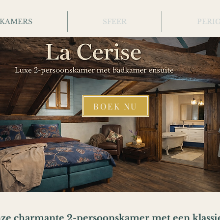
KAMERS
SFEER
PERI
BOEK NU
onze charmante 2-persoonskamer met een klassie