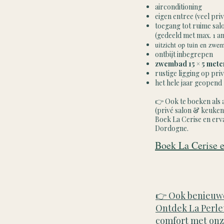
airconditioning
eigen entree (veel pri
toegang tot ruime sal
(gedeeld met max. 1 
uitzicht op tuin en zwe
ontbijt inbegrepen
zwembad 15 × 5 met
rustige ligging op pr
het hele jaar geopend
👉 Ook te boeken als 
(privé salon & keuken
Boek La Cerise en erv
Dordogne.
Boek La Cerise e
👉 Ook benieuwd
Ontdek La Perlet
comfort met onz