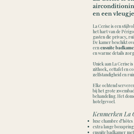
airconditionin
en een vleugje
La Cerise is een stijl
het hart van de Péri
gasten die privacy, ru
De kamer beschikt ove
een
ensuite badkame
en warme details zorge
Uniek aan La Cerise is
zithoek, eettafel en c
zelfstandigheid en rui
Elke ochtend serveren
bij het grote zwembad
behandeling. Het dome
hotelgevoel.
Kenmerken La C
luxe chambre d’hôtes
extra lange boxspring
ensuite badkamer met