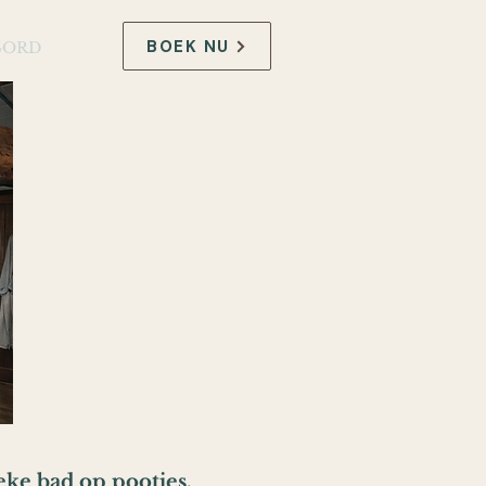
BOEK NU
GORD
ke bad op pootjes,