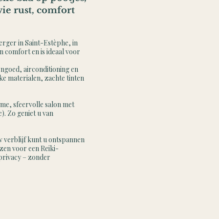
wie rust, comfort
erger in Saint-Estèphe, in
comfort en is ideaal voor
ngoed, airconditioning en
ke materialen, zachte tinten
ime, sfeervolle salon met
). Zo geniet u van
w verblijf kunt u ontspannen
zen voor een Reiki-
privacy – zonder