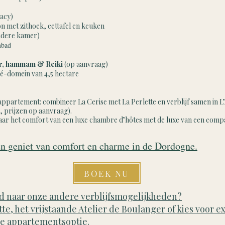
vacy)
on met zithoek, eettafel en keuken
andere kamer)
mbad
er, hammam & Reiki
(op aanvraag)
ivé-domein van 4,5 hectare
appartement: combineer La Cerise met La Perlette en verblijf samen in
, prijzen op aanvraag).
aar het comfort van een luxe chambre d’hôtes met de luxe van een com
n geniet van comfort en charme in de Dordogne.
BOEK NU
 naar onze andere verblijfsmogelijkheden?
te, het vrijstaande Atelier de Boulanger of kies voor e
e appartementsoptie.