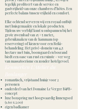
tegelijk profiteert van de service en
gastvrijheid van onze chambres d’hôtes. Een
perfecte balans tussen vrijheid en comfort.
Elke ochtend serveren wij een royaal ontbijt
met huisgemaakte en lokale producten.
Tijdens uw verblijf kunt u ontspannen bij het
grote zwembad van 15 × 5 meter,
gebruikmaken van de hammam (op
reservering) of kiezen voor een Reiki-
behandeling. Het privé-domein van 4,5
hectare met tuin, boomgaard en bosrand
biedt een oase van rust en ruimte – ver weg
van massatoerisme en zonder hotelgevoel.
Kenmerken L’Atelier du
Boulanger
romantisch, vrijstaand huisje voor 2
personen
onderdeel van het Domaine Le Verger B&B-
concept
luxe boxspring met hoogwaardig linnengoed
(1.60 x 2.00)
eigen badkamer