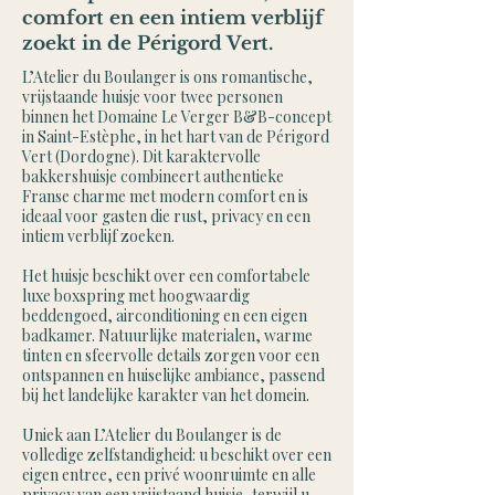
comfort en een intiem verblijf
zoekt in de Périgord Vert.
L’Atelier du Boulanger is ons romantische,
vrijstaande huisje voor twee personen
binnen het Domaine Le Verger B&B-concept
in Saint-Estèphe, in het hart van de Périgord
Vert (Dordogne). Dit karaktervolle
bakkershuisje combineert authentieke
Franse charme met modern comfort en is
ideaal voor gasten die rust, privacy en een
intiem verblijf zoeken.
Het huisje beschikt over een comfortabele
luxe boxspring met hoogwaardig
beddengoed, airconditioning en een eigen
badkamer. Natuurlijke materialen, warme
tinten en sfeervolle details zorgen voor een
ontspannen en huiselijke ambiance, passend
bij het landelijke karakter van het domein.
Uniek aan L’Atelier du Boulanger is de
volledige zelfstandigheid: u beschikt over een
eigen entree, een privé woonruimte en alle
privacy van een vrijstaand huisje, terwijl u